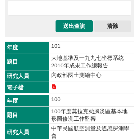
息
關
於
本
中
101
心
大地基準及一九九七坐標系統
測
2010年成果工作總報告
繪
內政部國土測繪中心
業
務
介
100
紹
100年度莫拉克颱風災區基本地
測
形圖修測工作監審
繪
知
中華民國航空測量及遙感探測學
識
會