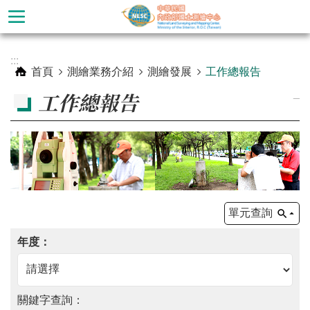
跳到主要內容區塊
進
:::
階
首頁
測繪業務介紹
測繪發展
工作總報告
搜
_
工作總報告
尋
單元查詢
公
告
關鍵字查詢：
訊