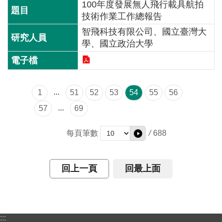
100年度發展無人飛行載具航拍
技術作業工作總報告
兒
智飛科技有限公司、國立臺灣大
童
學、國立政治大學
網
站
線
上
...
1
51
52
53
54
55
56
服
...
57
69
務
/
688
每頁筆數
政
府
網
回上一頁
回最上面
站
資
料
開
:::
放