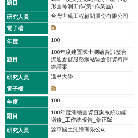
園
形圖修測工作(第1作業區)
地
台灣世曦工程顧間股份有限公司
檔
案
廣
100
場
100年度建置國土測繪資訊整合
行
流通倉儲服務網站暨倉儲資料庫
政
維護案
專
逢甲大學
區
回
100
首
頁
100年度測繪圖資查詢系統功能
增修_工作總報告_修正版
網
詮華國土測繪有限公司
站