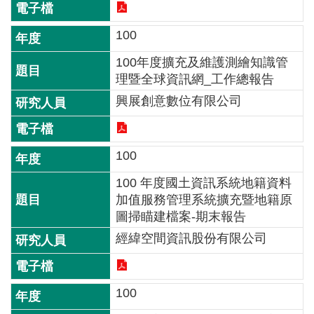
導
覽
100
相
100年度擴充及維護測繪知識管
關
理暨全球資訊網_工作總報告
連
興展創意數位有限公司
結
測
100
繪
信
100 年度國土資訊系統地籍資料
箱
加值服務管理系統擴充暨地籍原
圖掃瞄建檔案-期末報告
常
經緯空間資訊股份有限公司
見
問
答
100
English