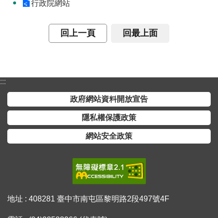
行政院網站
便
民
回上一頁
回最上面
服
務
測
繪
:::
法
政府網站資料開放宣告
規
隱私權保護政策
政
府
網站安全政策
資
訊
公
開
地址 : 408281 臺中市南屯區黎明路2段497號4F
廉
政