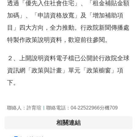
透過「優先入住社會住宅」、「租金補貼金額
息
加碼」、「申請資格放寬」及「增加補助項
關
於
目」四大方向，全力推動。行政院新聞傳播處
本
特製作政策說明資料，歡迎前往參閱。
中
心
２、上開說明資料電子檔已公開於行政院全球
測
繪
資訊網「政策與計畫」單元「政策櫥窗」項
業
下。
務
介
紹
聯絡人：許育瑄
聯絡電話：04-22522966分機709
測
繪
相關連結
知
識