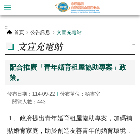
跳到主要內容區塊
進
:::
階
首頁
公告訊息
文宣充電站
搜
_
文宣充電站
尋
配合推廣「青年婚育租屋協助專案」政
策。
發布日期：114-09-22
發布單位：秘書室
閱覽人數：443
１、政府提出青年婚育租屋協助專案，加碼補
公
貼婚育家庭，助於創造友善青年的婚育環境，
告
訊