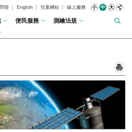
問答
English
兒童網站
線上服務
小
中
大
識
便民服務
測繪法規
_