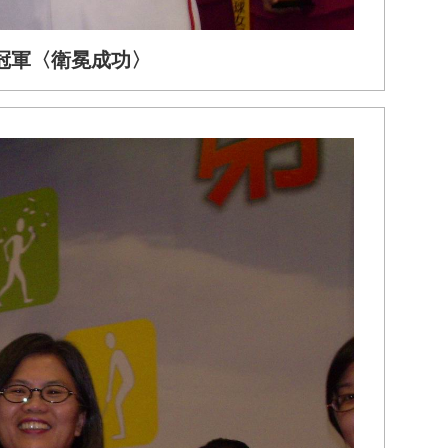
冠軍〈衛冕成功〉