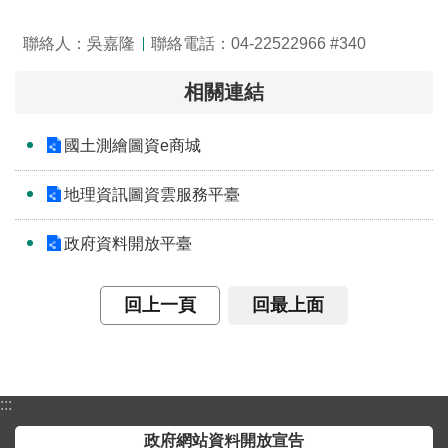
便
聯絡人：吳嘉隆
聯絡電話：04-22522966 #340
民
服
相關連結
務
測
國土測繪圖資e商城
繪
法
地理資訊圖資雲服務平臺
規
政府資料開放平臺
政
府
資
回上一頁
回最上面
訊
公
開
:::
廉
政
政府網站資料開放宣告