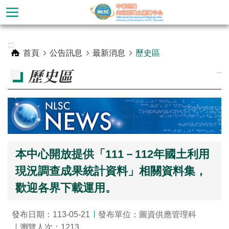
跳到主要內容區塊
進
:::
階
首頁
公告訊息
最新消息
歷史區
搜
_
歷史區
尋
本中心開放提供「111－112年國土利用
現況調查成果統計資料」相關資料集，
歡迎各界下載運用。
公
發布日期：113-05-21
發布單位：圖資供應管理科
告
瀏覽人次：1213
訊