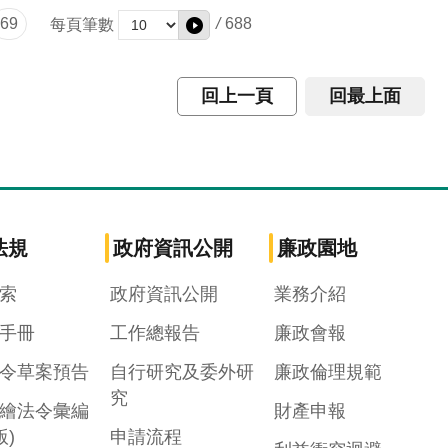
69
/
688
每頁筆數
回上一頁
回最上面
法規
政府資訊公開
廉政園地
索
政府資訊公開
業務介紹
手冊
工作總報告
廉政會報
令草案預告
自行研究及委外研
廉政倫理規範
究
繪法令彙編
財產申報
版)
申請流程