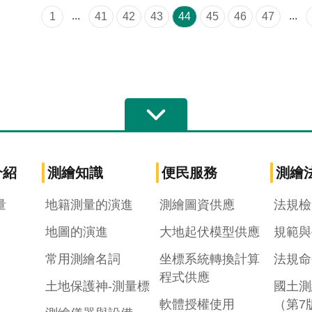
...
...
1
41
42
43
44
45
46
47
介紹
測繪知識
便民服務
測繪
量
地籍測量的演進
測繪圖資供應
法規檢
地圖的演進
大地起伏模型供應
規範與
常用測繪名詞
坐標系統轉換計算
法規命
程式供應
土地保護神-測量標
國土測
軟體授權使用
（第7