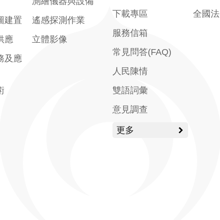
測繪儀器與設備
下載專區
全國法
圖建置
遙感探測作業
服務信箱
供應
立體影像
常見問答(FAQ)
務及應
人民陳情
術
雙語詞彙
意見調查
更多