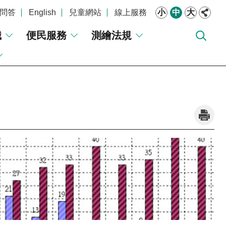
問答
English
兒童網站
線上服務
小
中
大
識
便民服務
測繪法規
_