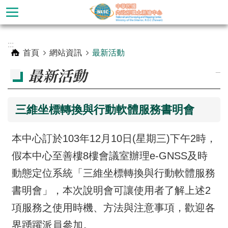
跳到主要內容區塊
進
:::
階
首頁
網站資訊
最新活動
搜
_
最新活動
尋
三維坐標轉換與行動軟體服務書明會
本中心訂於103年12月10日(星期三)下午2時，
假本中心至善樓8樓會議室辦理e-GNSS及時
動態定位系統「三維坐標轉換與行動軟體服務
書明會」，本次說明會可讓使用者了解上述2
公
項服務之使用時機、方法與注意事項，歡迎各
告
界踴躍派員參加。
訊