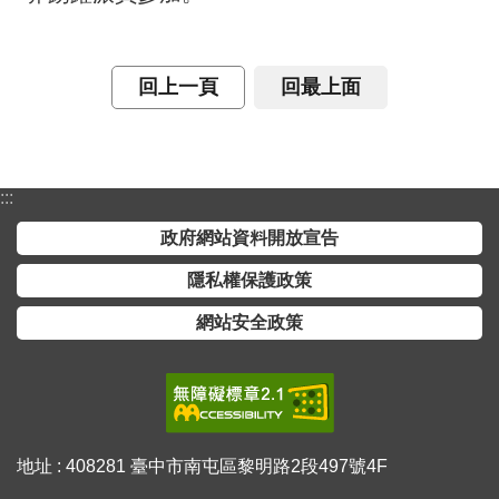
息
關
回上一頁
回最上面
於
本
中
心
:::
測
政府網站資料開放宣告
繪
業
隱私權保護政策
務
網站安全政策
介
紹
測
繪
知
地址 : 408281 臺中市南屯區黎明路2段497號4F
識