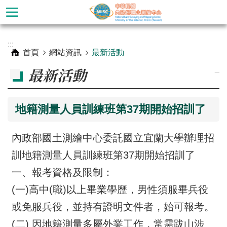
跳到主要內容區塊
進
:::
階
首頁
網站資訊
最新活動
搜
_
最新活動
尋
地籍測量人員訓練班第37期開始招訓了
內政部國土測繪中心委託國立宜蘭大學辦理招
訓地籍測量人員訓練班第37期開始招訓了
一、報考資格及限制：
(一)高中(職)以上畢業學歷，男性須服畢兵役
公
或免服兵役，並持有證明文件者，始可報考。
告
(二) 因地籍測量多屬外業工作，常需跋山涉
訊