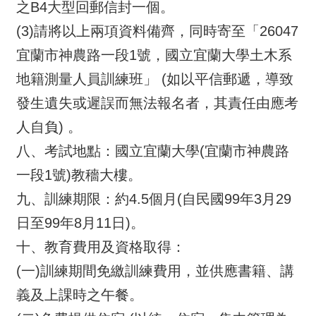
導
之B4大型回郵信封一個。
覽
(3)請將以上兩項資料備齊，同時寄至「26047
宜蘭市神農路一段1號，國立宜蘭大學土木系
相
關
地籍測量人員訓練班」 (如以平信郵遞，導致
連
發生遺失或遲誤而無法報名者，其責任由應考
結
人自負) 。
測
八、考試地點：國立宜蘭大學(宜蘭市神農路
繪
一段1號)教穡大樓。
信
箱
九、訓練期限：約4.5個月(自民國99年3月29
日至99年8月11日)。
常
見
十、教育費用及資格取得：
問
(一)訓練期間免繳訓練費用，並供應書籍、講
答
義及上課時之午餐。
English