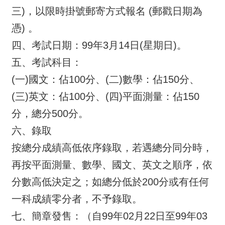
三)，以限時掛號郵寄方式報名 (郵戳日期為
便
民
憑) 。
服
四、考試日期：99年3月14日(星期日)。
務
五、考試科目：
測
(一)國文：佔100分、(二)數學：佔150分、
繪
法
(三)英文：佔100分、(四)平面測量：佔150
規
分，總分500分。
政
六、錄取
府
按總分成績高低依序錄取，若遇總分同分時，
資
訊
再按平面測量、數學、國文、英文之順序，依
公
分數高低決定之；如總分低於200分或有任何
開
一科成績零分者，不予錄取。
廉
七、簡章發售：（自99年02月22日至99年03
政