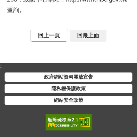
宣
查詢。
告
隱
回上一頁
回最上面
私
權
保
護
政
:::
策
政府網站資料開放宣告
網
隱私權保護政策
站
網站安全政策
安
全
政
策