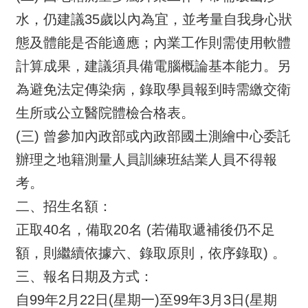
息
水，仍建議35歲以內為宜，並考量自我身心狀
態及體能是否能適應；內業工作則需使用軟體
關
於
計算成果，建議須具備電腦概論基本能力。另
本
為避免法定傳染病，錄取學員報到時需繳交衛
中
心
生所或公立醫院體檢合格表。
(三) 曾參加內政部或內政部國土測繪中心委託
測
繪
辦理之地籍測量人員訓練班結業人員不得報
業
考。
務
介
二、招生名額：
紹
正取40名，備取20名 (若備取遞補後仍不足
測
額，則繼續依據六、錄取原則，依序錄取) 。
繪
三、報名日期及方式：
知
識
自99年2月22日(星期一)至99年3月3日(星期