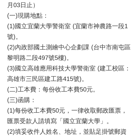
園
月03日止）
地
(一)現購地點：
檔
(1)國立宜蘭大學警衛室 (宜蘭市神農路一段1
案
號)。
廣
場
(2)內政部國土測繪中心企劃課 (台中市南屯區
黎明路二段497號5樓)。
行
政
(3)國立高雄應用科技大學警衛室 (建工校區：
專
高雄市三民區建工路415號)。
區
(二)工本費：每份收工本費50元。
回
(三)函購：
首
(1)每份收工本費50元，一律收取郵政匯票，
頁
匯票受款人請填寫「國立宜蘭大學」。
網
(2)填妥收件人姓名、地址，並貼足掛號郵資
站