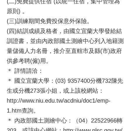
(二)免費提供住宿 (以統一住宿，集中管理為
原則) 。
兒
童
(三)訓練期間免費投保意外保險。
網
(四)結訓成績及格者，由國立宜蘭大學發給結
站
訓證書，並由內政部國土測繪中心列入地籍測
線
量儲備人力名冊，推介至直轄市及縣(市)政府
上
供參考聘(僱)用。
服
務
＊ 詳情請洽：
＊ 國立宜蘭大學：(03) 9357400分機732陳先
政
府
生或分機273張小姐，或上該校網站：
網
http://www.niu.edu.tw/acdniu/doc1/emp-
站
資
1.htm查詢。
料
＊ 內政部國土測繪中心：（04）22522966轉
開
203，或該中心網站：http://www.nlsc.gov.tw/
放