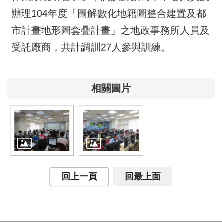
息
辦理104年度「圖解數化地籍圖整合建置及都
市計畫地形圖套疊計畫」之地政事務所人員及
關
於
受託廠商，共計調訓27人參與訓練。
本
中
心
相關圖片
測
繪
業
務
介
紹
回上一頁
回最上面
測
繪
知
識