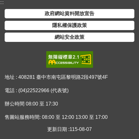
:::
便
政府網站資料開放宣告
民
服
隱私權保護政策
務
網站安全政策
測
繪
法
規
地址 : 408281 臺中市南屯區黎明路2段497號4F
政
府
電話 : (04)22522966 (代表號)
資
訊
辦公時間 08:00 至 17:30
公
開
售圖站服務時間: 08:00 至 12:00 13:00 至 17:00
廉
更新日期
115-08-07
政