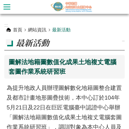
跳到主要內容區塊
進
:::
階
首頁
網站資訊
最新活動
搜
_
最新活動
尋
圖解法地籍圖數值化成果土地複丈電腦
套圖作業系統研習班
為提升地政人員辦理圖解數化地籍圖整合建置
及都市計畫地形圖疊技術，本中心訂於104年
5月21日及22日在巨匠電腦臺中認證中心舉辦
公
「圖解法地籍圖數值化成果土地複丈電腦套圖
告
作業系統研習班」，調訓對象為本中心人員及
訊