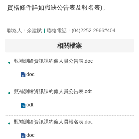
息
資格條件詳如職缺公告表及報名表)。
關
於
聯絡人：余建賦
聯絡電話：(04)2252-2966#404
本
中
相關檔案
心
甄補測繪資訊課約僱人員公告表.doc
測
繪
doc
業
務
甄補測繪資訊課約僱人員公告表.odt
介
紹
odt
測
繪
甄補測繪資訊課約僱人員報名表.doc
知
識
doc