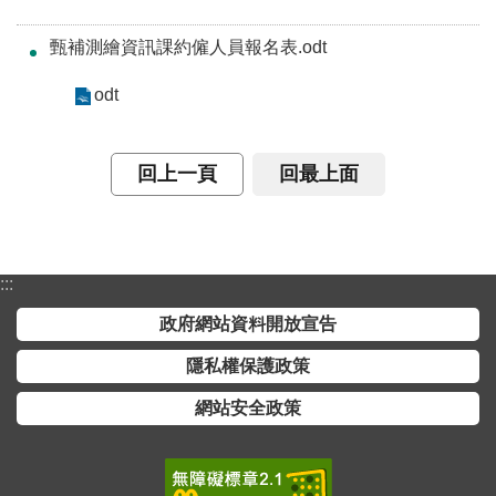
便
甄補測繪資訊課約僱人員報名表.odt
民
服
odt
務
測
回上一頁
回最上面
繪
法
規
政
:::
府
政府網站資料開放宣告
資
訊
隱私權保護政策
公
網站安全政策
開
廉
政