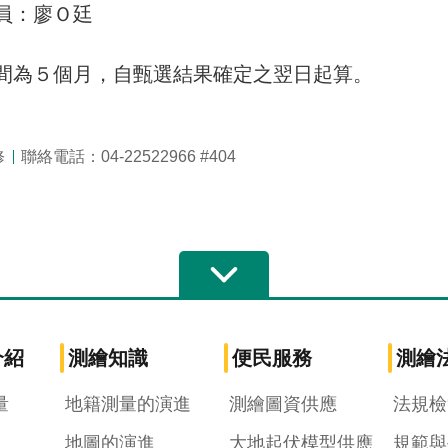
：廖Ｏ廷
間為５個月，自甄選結果確定之翌日起算。
修
聯絡電話：04-22522966 #404
介紹
測繪知識
便民服務
測繪
量
地籍測量的演進
測繪圖資供應
法規檢
地圖的演進
大地起伏模型供應
規範與