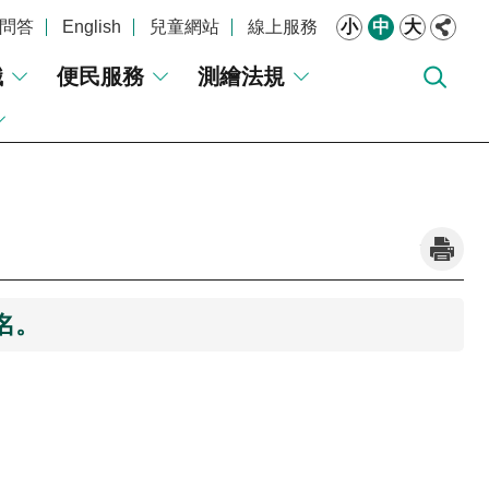
問答
English
兒童網站
線上服務
小
中
大
識
便民服務
測繪法規
_
名。