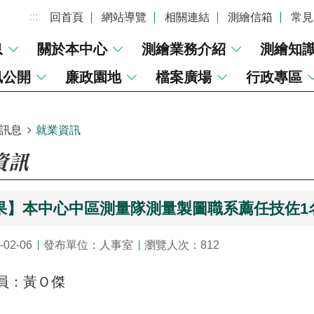
:::
回首頁
網站導覽
相關連結
測繪信箱
常見
息
關於本中心
測繪業務介紹
測繪知
訊公開
廉政園地
檔案廣場
行政專區
訊息
就業資訊
資訊
果】本中心中區測量隊測量製圖職系薦任技佐1
02-06
發布單位：人事室
瀏覽人次：812
員：黃Ｏ傑