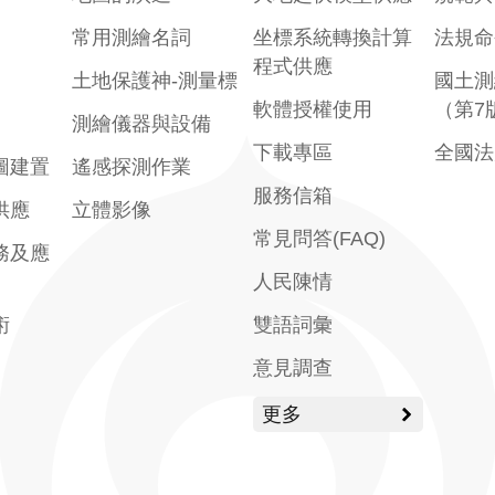
常用測繪名詞
坐標系統轉換計算
法規命
程式供應
土地保護神-測量標
國土測
軟體授權使用
（第7
測繪儀器與設備
下載專區
全國法
圖建置
遙感探測作業
服務信箱
供應
立體影像
常見問答(FAQ)
務及應
人民陳情
術
雙語詞彙
意見調查
更多