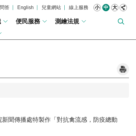
問答
English
兒童網站
線上服務
小
中
大
識
便民服務
測繪法規
_
院新聞傳播處特製作「對抗禽流感，防疫總動