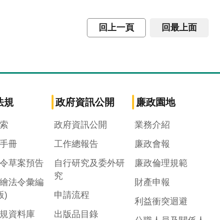
回上一頁
回最上面
法規
政府資訊公開
廉政園地
索
政府資訊公開
業務介紹
手冊
工作總報告
廉政會報
令草案預告
自行研究及委外研
廉政倫理規範
究
繪法令彙編
財產申報
版)
申請流程
利益衝突迴避
規資料庫
出版品目錄