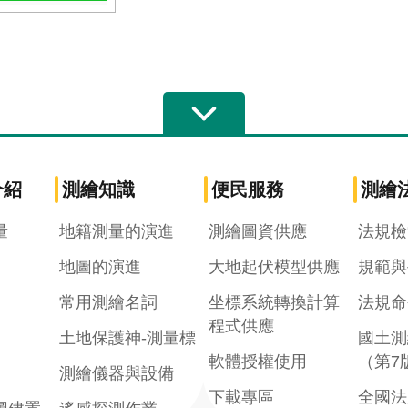
介紹
測繪知識
便民服務
測繪
量
地籍測量的演進
測繪圖資供應
法規檢
地圖的演進
大地起伏模型供應
規範與
常用測繪名詞
坐標系統轉換計算
法規命
程式供應
土地保護神-測量標
國土測
軟體授權使用
（第7
測繪儀器與設備
下載專區
全國法