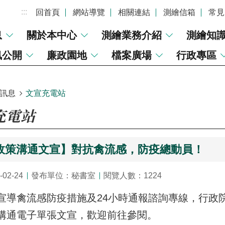
:::
回首頁
網站導覽
相關連結
測繪信箱
常見
息
關於本中心
測繪業務介紹
測繪知
訊公開
廉政園地
檔案廣場
行政專區
訊息
文宣充電站
充電站
政策溝通文宣】對抗禽流感，防疫總動員！
02-24
發布單位：秘書室
閱覽人數：1224
宣導禽流感防疫措施及24小時通報諮詢專線，行政
溝通電子單張文宣，歡迎前往參閱。