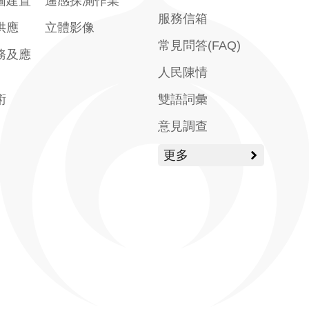
圖建置
遙感探測作業
服務信箱
供應
立體影像
常見問答(FAQ)
務及應
人民陳情
術
雙語詞彙
意見調查
更多