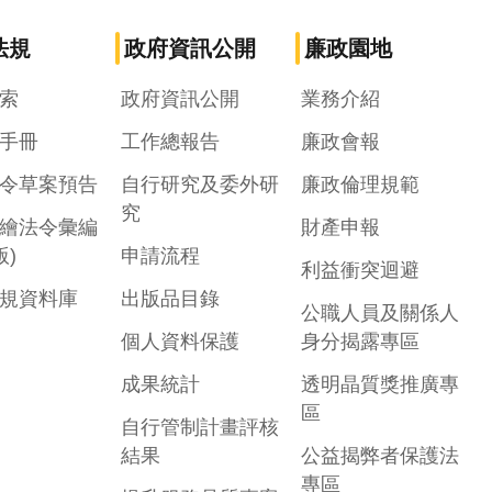
法規
政府資訊公開
廉政園地
索
政府資訊公開
業務介紹
手冊
工作總報告
廉政會報
令草案預告
自行研究及委外研
廉政倫理規範
究
繪法令彙編
財產申報
版)
申請流程
利益衝突迴避
規資料庫
出版品目錄
公職人員及關係人
個人資料保護
身分揭露專區
成果統計
透明晶質獎推廣專
區
自行管制計畫評核
結果
公益揭弊者保護法
專區