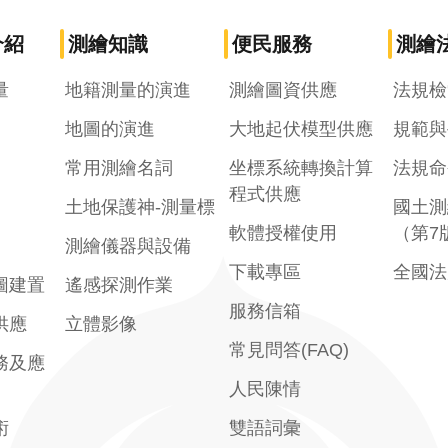
介紹
測繪知識
便民服務
測繪
量
地籍測量的演進
測繪圖資供應
法規檢
地圖的演進
大地起伏模型供應
規範與
常用測繪名詞
坐標系統轉換計算
法規命
程式供應
土地保護神-測量標
國土測
軟體授權使用
（第7
測繪儀器與設備
下載專區
全國法
圖建置
遙感探測作業
服務信箱
供應
立體影像
常見問答(FAQ)
務及應
人民陳情
術
雙語詞彙