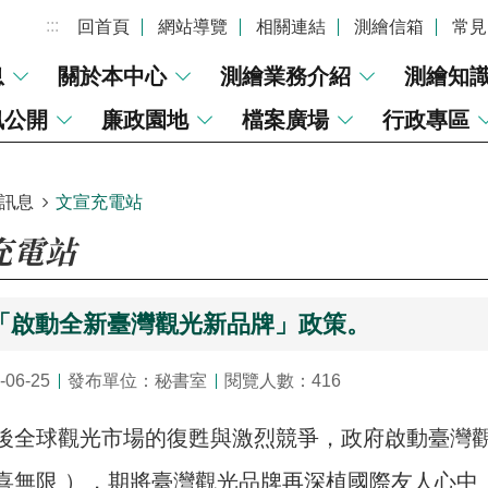
:::
回首頁
網站導覽
相關連結
測繪信箱
常見
息
關於本中心
測繪業務介紹
測繪知
訊公開
廉政園地
檔案廣場
行政專區
訊息
文宣充電站
充電站
「啟動全新臺灣觀光新品牌」政策。
06-25
發布單位：秘書室
閱覽人數：416
全球觀光市場的復甦與激烈競爭，政府啟動臺灣觀光新品牌「
喜無限 ），期將臺灣觀光品牌再深植國際友人心中