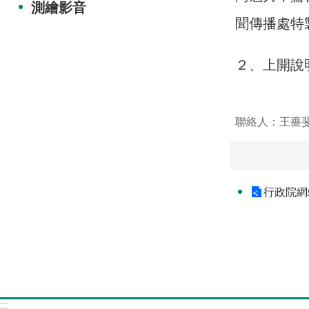
測繪影音
聞傳播處特
２、上開說
聯絡人：王薔
行政院網
:::