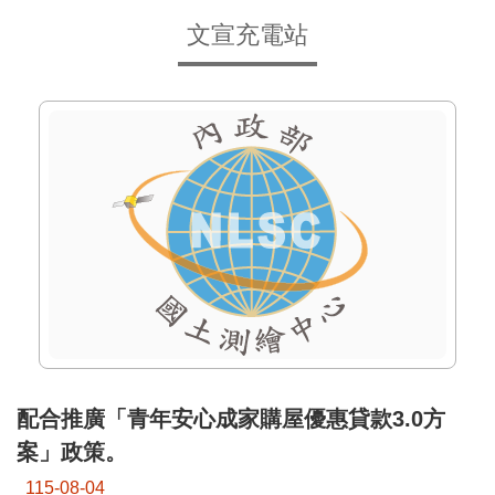
息
文宣充電站
關
於
本
中
心
測
繪
業
務
介
紹
測
配合推廣「青年安心成家購屋優惠貸款3.0方
繪
案」政策。
知
識
115-08-04