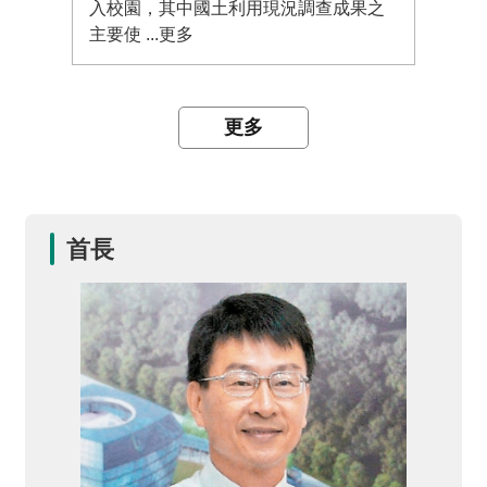
入校園，其中國土利用現況調查成果之
量成
主要使 ...更多
益。
兒
童
網
站
更多
線
上
服
首長
務
政
府
網
站
資
料
開
放