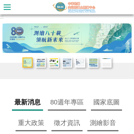
跳到主要內容區塊
:::
進
階
搜
尋
最新消息
80週年專區
國家底圖
公
重大政策
徵才資訊
測繪影音
告
訊