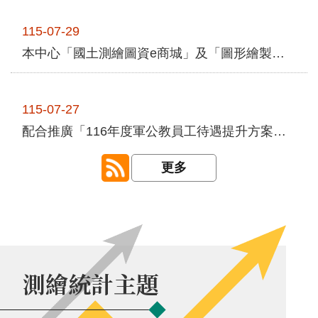
園
地
115-07-29
本中心「國土測繪圖資e商城」及「圖形繪製系統－調查表輔助製作」榮獲「第12屆金界獎」。
檔
案
廣
場
115-07-27
配合推廣「116年度軍公教員工待遇提升方案」政策。
行
政
更多
專
區
回
首
頁
測繪統計主題
網
站