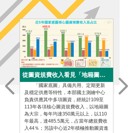
導
覽
相
關
連
結
測
繪
信
從圖資規費收入看見「地籍圖」在國家底圖的重要性
箱
「國家底圖」具備共用、定期更新
隨
及穩定供應等特性，本部國土測繪中心
步發
常
負責供應其中多項圖資，經統計109至
備辦
見
113年各項核心圖資規費收入，以地籍圖
化並
問
為大宗，每年均達350萬元以上，以110
量儀
答
年最高，達485.5萬元，占當年總規費收
儀器
入44％；另該中心近2年積極推動圖資進
審核
English