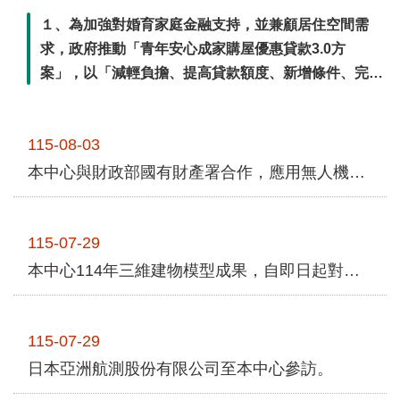
便
１、為加強對婚育家庭金融支持，並兼顧居住空間需
民
求，政府推動「青年安心成家購屋優惠貸款3.0方
服
案」，以「減輕負擔、提高貸款額度、新增條件、完善
務
機制」為4大重點，落實協助青年、自住、首購的購屋
族，並減輕婚育家庭居住負擔，確保政府資源合理運
測
115-08-03
用，穩健達到居住正義目標。行政院新聞傳播處特製作
繪
法
政策說明資料，歡迎 ...更多
本中心與財政部國有財產署合作，應用無人機科技輔助國有土地監測、占用及租約管理業務
規
政
115-07-29
府
資
本中心114年三維建物模型成果，自即日起對外供應，歡迎各界申購。
訊
公
開
115-07-29
日本亞洲航測股份有限公司至本中心參訪。
廉
政