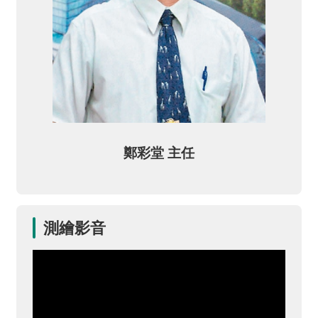
宣
告
隱
私
權
保
護
鄭彩堂 主任
政
策
網
站
測繪影音
安
全
政
策