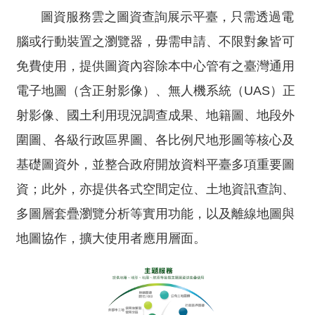
息
圖資服務雲之圖資查詢展示平臺，只需透過電
腦或行動裝置之瀏覽器，毋需申請、不限對象皆可
關
於
免費使用，提供圖資內容除本中心管有之臺灣通用
本
電子地圖（含正射影像）、無人機系統（UAS）正
中
心
射影像、國土利用現況調查成果、地籍圖、地段外
圍圖、各級行政區界圖、各比例尺地形圖等核心及
測
繪
基礎圖資外，並整合政府開放資料平臺多項重要圖
業
資；此外，亦提供各式空間定位、土地資訊查詢、
務
介
多圖層套疊瀏覽分析等實用功能，以及離線地圖與
紹
地圖協作，擴大使用者應用層面。
測
繪
知
識