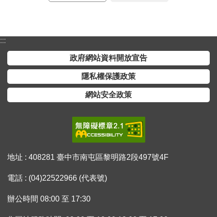
宣
告
:::
隱
私
政府網站資料開放宣告
權
隱私權保護政策
保
護
網站安全政策
政
策
網
站
地址 : 408281 臺中市南屯區黎明路2段497號4F
安
全
電話 : (04)22522966 (代表號)
政
策
辦公時間 08:00 至 17:30