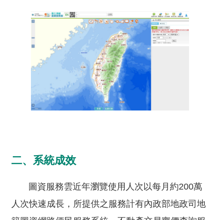
導
覽
相
關
連
結
測
繪
信
箱
常
二、系統成效
見
問
圖資服務雲近年瀏覽使用人次以每月約200萬
答
人次快速成長，所提供之服務計有內政部地政司地
English