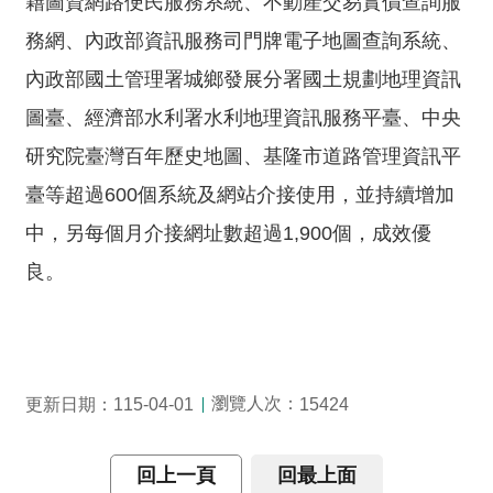
籍圖資網路便民服務系統、不動產交易實價查詢服
務網、內政部資訊服務司門牌電子地圖查詢系統、
兒
童
內政部國土管理署城鄉發展分署國土規劃地理資訊
網
圖臺、經濟部水利署水利地理資訊服務平臺、中央
站
研究院臺灣百年歷史地圖、基隆市道路管理資訊平
線
臺等超過600個系統及網站介接使用，並持續增加
上
服
中，另每個月介接網址數超過1,900個，成效優
務
良。
政
府
網
站
瀏覽人次：
更新日期：115-04-01
15424
資
料
開
回上一頁
回最上面
放