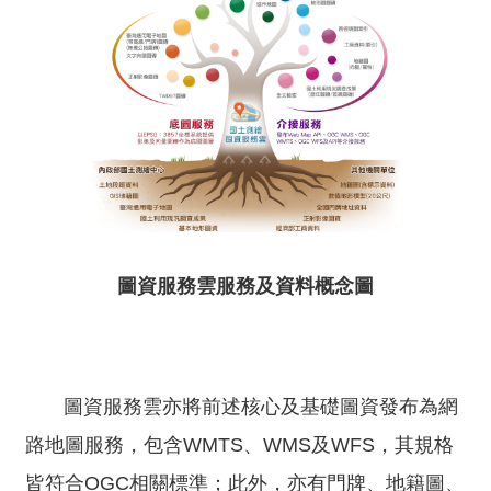
便
民
服
務
測
繪
法
規
政
圖資服務雲服務及資料概念圖
府
資
訊
公
圖資服務雲亦將前述核心及基礎圖資發布為網
開
路地圖服務，包含WMTS、WMS及WFS，其規格
廉
政
皆符合OGC相關標準；此外，亦有門牌、地籍圖、