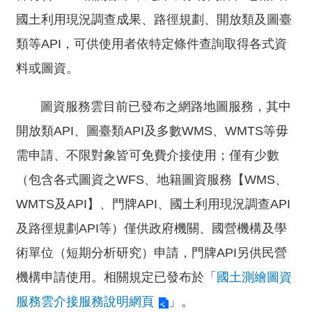
園
國土利用現況調查成果、路徑規劃、開放類及圖臺
地
類等API，可供使用者依特定條件查詢取得各式資
檔
料或圖資。
案
廣
場
圖資服務雲目前已發布之網路地圖服務，其中
開放類API、圖臺類API及多數WMS、WMTS等毋
行
政
需申請、不限對象皆可免費介接使用；僅有少數
專
（包含各式圖資之WFS、地籍圖資服務【WMS、
區
WMTS及API】、門牌API、國土利用現況調查API
回
及路徑規劃API等）僅供政府機關、國營機構及學
首
頁
術單位（短期分析研究）申請，門牌API另供民營
機構申請使用。相關規定已發布於「
國土測繪圖資
網
站
服務雲介接服務說明網頁
」。